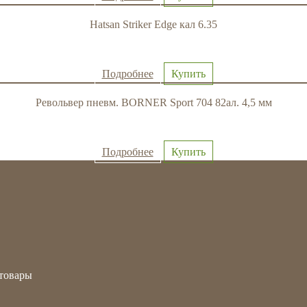
Hatsan Striker Edge кал 6.35
Подробнее
Купить
Револьвер пневм. BORNER Sport 704 82ал. 4,5 мм
Подробнее
Купить
товары