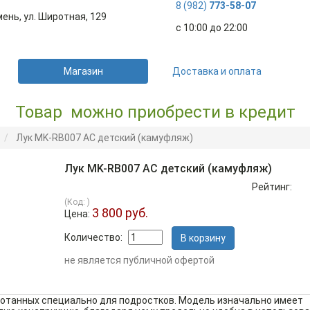
8 (982)
773-58-07
мень, ул. Широтная, 129
с 10:00 до 22:00
Магазин
Доставка и оплата
Товар можно приобрести в кредит
Лук MK-RB007 AC детский (камуфляж)
Лук MK-RB007 AC детский (камуфляж)
Рейтинг:
(Код:
)
3 800 руб.
Цена:
Количество:
не является публичной офертой
работанных специально для подростков. Модель изначально имеет