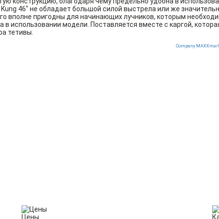
ую конструкцию, благодаря чему предельно удобна в использов
 Kung 46" не обладает большой силой выстрела или же значитель
го вполне пригодны для начинающих лучников, которым необходи
 в использовании модели. Поставляется вместе с каргой, котора
ра тетивы.
Company MAXXmark
Цены
К