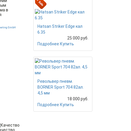
ании
ным
ма в
я
Hatsan Striker Edge кал
eting GmbH
6.35
25 000 руб.
Подробнее
Купить
Револьвер пневм.
BORNER Sport 704 82ал.
4,5 мм
18 000 руб.
Подробнее
Купить
ачество