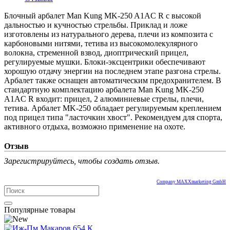
Блочный арбалет Man Kung MK-250 A1AC R с высокой
дальностью и кучностью стрельбы. Приклад и ложе
изготовлены из натурального дерева, плечи из композита с
карбоновыми нитями, тетива из высокомолекулярного
волокна, стременной взвод, диоптрический прицел,
регулируемые мушки. Блоки-эксцентрики обеспечивают
хорошую отдачу энергии на последнем этапе разгона стрелы.
Арбалет также оснащен автоматическим предохранителем. В
стандартную комплектацию арбалета Man Kung MK-250
A1AC R входит: прицел, 2 алюминиевые стрелы, плечи,
тетива. Арбалет MK-250 обладает регулируемым креплением
под прицел типа "ласточкин хвост". Рекомендуем для спорта,
активного отдыха, возможно применение на охоте.
Отзыв
Зарегистрируйтесь, чтобы создать отзыв.
Company MAXXmarketing GmbH
Популярные товары